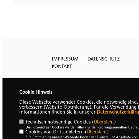
IMPRESSUM
DATENSCHUTZ
KONTAKT
Cookie Hinweis
Diese Webseite verwendet Cookies, die notwendig sind,
verbessern (Website-Optmierung). Für die Verwendung bes
Informationen finden Sie in unserer
Datenschutzerklär
@2026 CDU KV Münster Arbeitskreis Außen- und
Technisch notwendige Cookies (
Übersicht
)
Sicherheitspolitik
Die notwendigen Cookies werden allein für den ordnungsgemäßen Gebrau
Alle Rechte vorbehalten.
Cookies von Drittanbietern (
Übersicht
)
Zur Optimierung unserer Webseite binden wir Dienste und Angebote von D