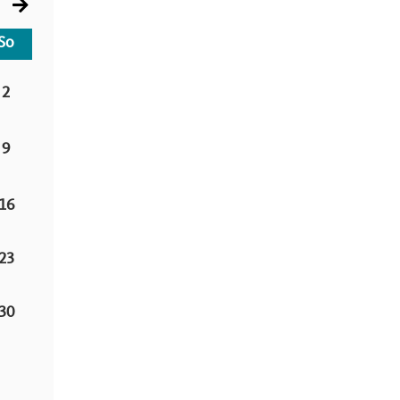
So
2
9
16
23
30