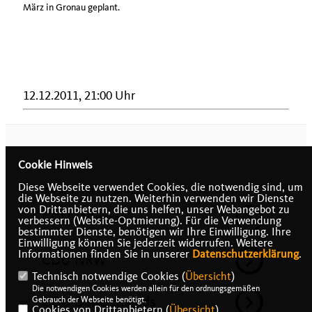
März in Gronau geplant.
12.12.2011, 21:00 Uhr
Cookie Hinweis
Diese Webseite verwendet Cookies, die notwendig sind, um
IMPRESSUM
DATENSCHUTZ
KONTAKT
die Webseite zu nutzen. Weiterhin verwenden wir Dienste
von Drittanbietern, die uns helfen, unser Webangebot zu
CDU Münster
verbessern (Website-Optmierung). Für die Verwendung
bestimmter Dienste, benötigen wir Ihre Einwilligung. Ihre
Einwilligung können Sie jederzeit widerrufen. Weitere
Informationen finden Sie in unserer
Datenschutzerklärung
.
CDU NRW
Technisch notwendige Cookies (
Übersicht
)
Die notwendigen Cookies werden allein für den ordnungsgemäßen
CDU Deutschlands
Gebrauch der Webseite benötigt.
Cookies von Drittanbietern (
Übersicht
)