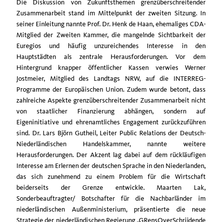
Die Diskussion von Zukunftsthemen grenzüberschreitender
Zusammenarbeit stand im Mittelpunkt der zweiten Sitzung. In
seiner Einleitung nannte Prof. Dr. Henk de Haan, ehemaliges CDA-
Mitglied der Zweiten Kammer, die mangelnde Sichtbarkeit der
Euregios und häufig unzureichendes Interesse in den
Hauptstädten als zentrale Herausforderungen. Vor dem
Hintergrund knapper öffentlicher Kassen verwies Werner
Jostmeier, Mitglied des Landtags NRW, auf die INTERREG-
Programme der Europäischen Union. Zudem wurde betont, dass
zahlreiche Aspekte grenzüberschreitender Zusammenarbeit nicht
von staatlicher Finanzierung abhängen, sondern auf
Eigeninitiative und ehrenamtliches Engagement zurückzuführen
sind. Dr. Lars Björn Gutheil, Leiter Public Relations der Deutsch-
Niederländischen Handelskammer, nannte weitere
Herausforderungen. Der Akzent lag dabei auf dem rückläufigen
Interesse am Erlernen der deutschen Sprache in den Niederlanden,
das sich zunehmend zu einem Problem für die Wirtschaft
beiderseits der Grenze entwickle. Maarten Lak,
Sonderbeauftragter/ Botschafter für die Nachbarländer im
niederländischen Außenministerium, präsentierte die neue
Strategie der niederländischen Regierung „GRensOverSchrijdende