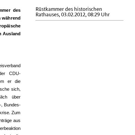
Rüstkammer des historischen
ammer des
Rathauses, 03.02.2012, 08:29 Uhr
n während
ropäische
m Ausland
isverband
 der CDU-
em er die
sche sich,
lich über
-, Bundes-
skrise. Zum
anträge aus
erbeaktion