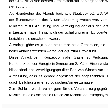
der CDU NRW von dessen Generalsekretär hervorgehoben wor
CDU einzutreten.
Als Hauptredner des Abends berichtete Staatssekretär a.D. W
der Bundeswehr in den Neuen Ländern gewesen war, vom 
Ministerium für Abrüstung und Verteidigung der aus den e
mitgestaltet hatte. Hinsichtlich der Schaffung einer Europ
berichten, die gescheitert waren.
Allerdings gäbe es ja auch heute eine neue Generation, die 
neuer Anlauf stattfinden werde, der ggf. zum Erfolg führt.
Diesen Anlauf, der in Konzeptform allen Gästen zur Verfügung g
Konferenz bei der Euregio in Gronau am 2. März. Einen ers
Niederländische Verteidigungspolitiker Bart van Winsen vor un
Auffassung, dass es gerade angesichts der angespannten Hau
durch Einführung einer europäischen Armee zu nutzen.
Zum Schluss wurde vom eigens für die Veranstaltung gegründe
Musikstück die Ode an die Freude zur Melodie der Europahymn