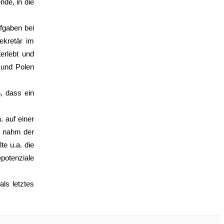
de, in die
fgaben bei
kretär im
erlebt und
 und Polen
, dass ein
. auf einer
t nahm der
te u.a. die
potenziale
ls letztes