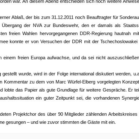
den war. An diesem Abend entschieden sich noch weitere Anwesen
erner Ablaß, der bis zum 31.12.2011 noch Beauftragter für Sonderau
Übergang der NVA zur Bundeswehr, den er damals als Staatsse
rsten freien Wahlen hervorgegangenen DDR-Regierung hautnah mit
a-Armee konnte er von Versuchen der DDR mit der Tschechoslowakei
in einem freien Europa aufwachse, und da sei nicht auszuschließen
estellt wurde, wird in der Folge international diskutiert werden, u.a
ten Kommentar zu dem von Marc Würfel-Elberg vorgelegten Konzep
d lobte das Papier als gute Grundlage für weitere Gespräche. Er teil
shaltssituation ein guter Zeitpunkt sei, die vorhandenen Synergie
ten Projektchor des über 90 Mitglieder zählenden Arbeitskreises a
e gesungen – und wie zuvor stimmten die Gäste mit ein.