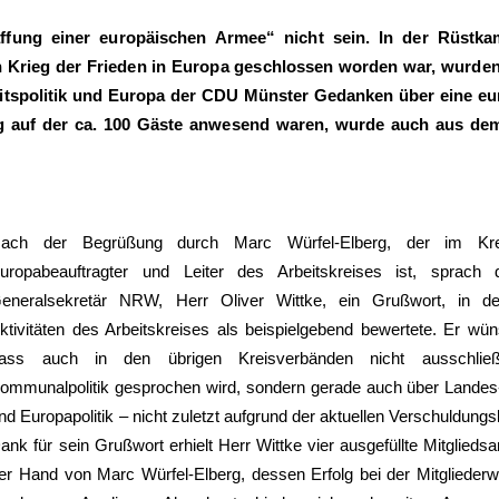
ffung einer europäischen Armee“ nicht sein. In der Rüstk
n Krieg der Frieden in Europa geschlossen worden war, wurde
itspolitik und Europa der CDU Münster Gedanken über eine eu
g auf der ca. 100 Gäste anwesend waren, wurde auch aus de
ach der Begrüßung durch Marc Würfel-Elberg, der im Kre
uropabeauftragter und Leiter des Arbeitskreises ist, sprach
eneralsekretär NRW, Herr Oliver Wittke, ein Grußwort, in d
ktivitäten des Arbeitskreises als beispielgebend bewertete. Er wün
ass auch in den übrigen Kreisverbänden nicht ausschließ
ommunalpolitik gesprochen wird, sondern gerade auch über Landes
nd Europapolitik – nicht zuletzt aufgrund der aktuellen Verschuldung
ank für sein Grußwort erhielt Herr Wittke vier ausgefüllte Mitglieds
er Hand von Marc Würfel-Elberg, dessen Erfolg bei der Mitgliederw