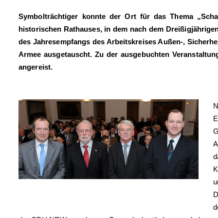
Symbolträchtiger konnte der Ort für das Thema „Scha
historischen Rathauses, in dem nach dem Dreißigjährige
des Jahresempfangs des Arbeitskreises Außen-, Sicherhe
Armee ausgetauscht. Zu der ausgebuchten Veranstaltun
angereist.
N
E
G
A
d
K
u
D
d