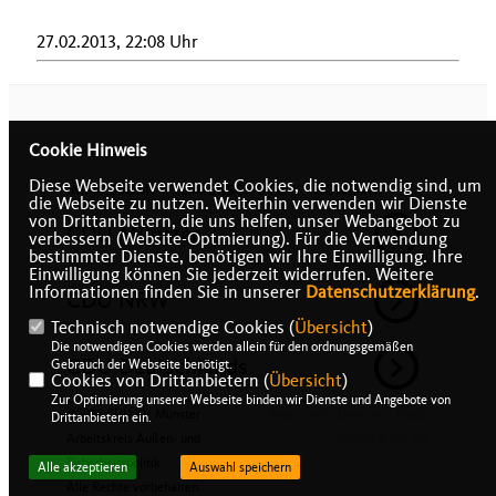
27.02.2013, 22:08 Uhr
Cookie Hinweis
Diese Webseite verwendet Cookies, die notwendig sind, um
IMPRESSUM
DATENSCHUTZ
KONTAKT
die Webseite zu nutzen. Weiterhin verwenden wir Dienste
von Drittanbietern, die uns helfen, unser Webangebot zu
CDU Münster
verbessern (Website-Optmierung). Für die Verwendung
bestimmter Dienste, benötigen wir Ihre Einwilligung. Ihre
Einwilligung können Sie jederzeit widerrufen. Weitere
Informationen finden Sie in unserer
Datenschutzerklärung
.
CDU NRW
Technisch notwendige Cookies (
Übersicht
)
Die notwendigen Cookies werden allein für den ordnungsgemäßen
CDU Deutschlands
Gebrauch der Webseite benötigt.
Cookies von Drittanbietern (
Übersicht
)
Zur Optimierung unserer Webseite binden wir Dienste und Angebote von
@2026 CDU KV Münster
Realisation: Sharkness Media
Drittanbietern ein.
Arbeitskreis Außen- und
GmbH & Co. KG
Sicherheitspolitik
Alle akzeptieren
Auswahl speichern
Alle Rechte vorbehalten.